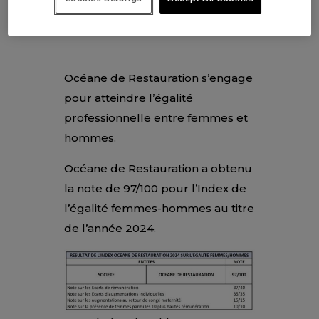
Océane de Restauration s’engage
pour atteindre l’égalité
professionnelle entre femmes et
hommes.
Océane de Restauration a obtenu
la note de 97/100 pour l’Index de
l’égalité femmes-hommes au titre
de l’année 2024.