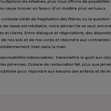
ultiplions les initiatives, plus nous offrons de possibilités
ans cesse innover en faveur d’un modèle plus vertueux.
ontexte inédit de fragilisation des filières où la question 
ns de repas est inévitable, notre démarche se veut, encor
es et clients. Entre dialogue et négociations, des disposi
e de nos sols et de nos corps et répondre aux contraint
 quotidiennement. Main dans la main.
sponsabilités indissociables : transmettre le goût aux cit
oles pérennes, Océane de restauration fait, plus que jama
 mobilisée pour répondre aux besoins des enfants et de leu