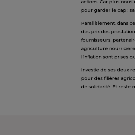
actions. Car plus nous m
pour garder le cap : s
Parallèlement, dans ce c
des prix des prestatio
fournisseurs, partenair
agriculture nourricièr
l’inflation sont prises
Investie de ses deux re
pour des filières agric
de solidarité. Et reste