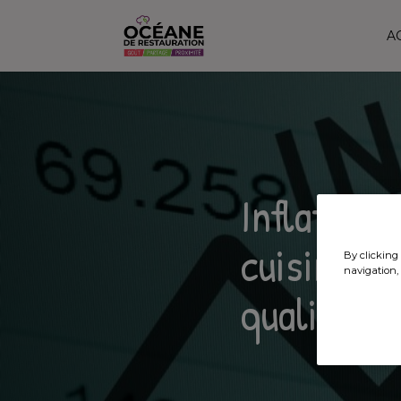
A
Inflation
cuisiner c
By clicking 
navigation, 
qualité