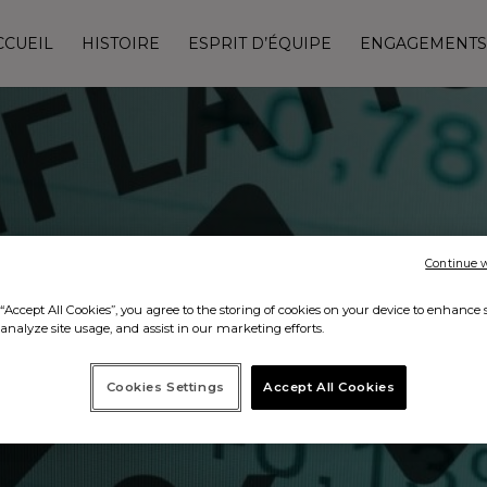
CCUEIL
HISTOIRE
ESPRIT D’ÉQUIPE
ENGAGEMENTS
, ruptures des approvisi
Continue 
haque jour, sans transige
“Accept All Cookies”, you agree to the storing of cookies on your device to enhance s
analyze site usage, and assist in our marketing efforts.
Cookies Settings
Accept All Cookies