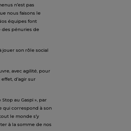
 menus n’est pas
que nous faisons le
Nos équipes font
e des pénuries de
 jouer son rôle social
vre, avec agilité, pour
effet, d’agir sur
« Stop au Gaspi », par
lle qui correspond à son
 tout le monde s’y
jouter à la somme de nos