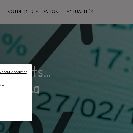
VOTRE RESTAURATION
ACTUALITÉS
onnements…
without Accepting
r sur la
ite