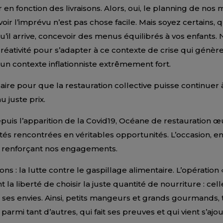
r en fonction des livraisons. Alors, oui, le planning de nos
oir l’imprévu n’est pas chose facile. Mais soyez certains, 
il arrive, concevoir des menus équilibrés à vos enfants. 
éativité pour s’adapter à ce contexte de crise qui génèr
un contexte inflationniste extrêmement fort.
ire pour que la restauration collective puisse continuer à
u juste prix.
depuis l’apparition de la Covid19, Océane de restauration œu
ltés rencontrées en véritables opportunités. L’occasion, en 
en renforçant nos engagements.
s : la lutte contre le gaspillage alimentaire. L’opération 
t la liberté de choisir la juste quantité de nourriture : ce
à ses envies. Ainsi, petits mangeurs et grands gourmands,
 parmi tant d’autres, qui fait ses preuves et qui vient s’a